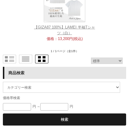
【GIZA87 100%】LAMEI 半袖Tシャ
ツ（白）
価格：13,200円(税込)
1 / 1ページ
（全1件）
商品検索
価格帯検索
円 ～
円