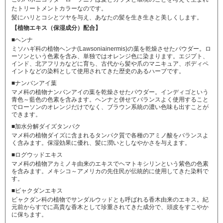
たトリートメントカラーなのです。
髪にハリとコシとツヤを与え、あなたの髪を生き生きと美しくします。
【植物エキス（保湿成分）配合】
■ヘンナ
ミソハギ科の植物ヘンナ(Lawsoniainermis)の葉を乾燥させたパウダー。ロ
ーソンという色素を含み、単独ではオレンジ色に染まります。エジプト、
インド、北アフリカなどに育ち、古代から髪や爪のマニキュア、ボディペ
イントなどの染料として使用されてきた歴史のあるハーブです。
■ナンバンアイ葉
マメ科の植物ナンバンアイの葉を乾燥させたパウダー。インディゴという
青色～藍色の色素を含みます。ヘンナと併せてバランスよく使用すること
でローソンのオレンジだけでなく、ブラウン系統の濃い色味も出すことが
できます。
■加水分解ダイズタンパク
マメ科の植物ダイズに含まれるタンパク質で各種のアミノ酸をバランスよ
く含みます。保湿効果に優れ、髪に潤いとしなやかさを与えます。
■ログウッドエキス
マメ科の植物アカミノキ由来のエキスでヘマトキシリンという紫色の色素
を含みます。メキシコ～アメリカの先住民が伝統的に使用してきた染料で
す。
■ビャクダンエキス
ビャクダン科の植物でサンダルウッドとも呼ばれる香木由来のエキス。紀
元前からすでに高貴な香木として珍重されてきた成分で、頭皮をすこやか
に保ちます。