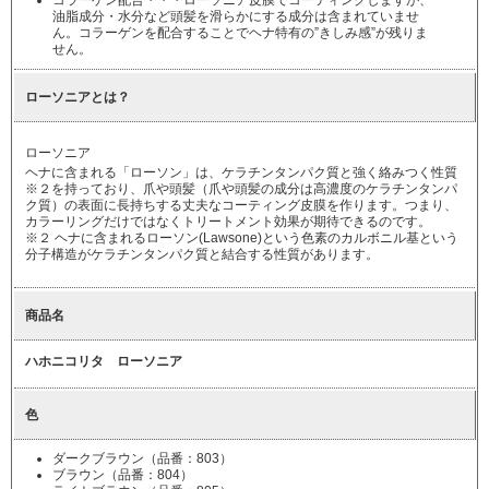
コラーゲン配合・・・ローソニア皮膜でコーティングしますが、
油脂成分・水分など頭髪を滑らかにする成分は含まれていませ
ん。コラーゲンを配合することでヘナ特有の”きしみ感”が残りま
せん。
ローソニアとは？
ローソニア
ヘナに含まれる「ローソン」は、ケラチンタンパク質と強く絡みつく性質
※２を持っており、爪や頭髪（爪や頭髪の成分は高濃度のケラチンタンパ
ク質）の表面に長持ちする丈夫なコーティング皮膜を作ります。つまり、
カラーリングだけではなくトリートメント効果が期待できるのです。
※２ ヘナに含まれるローソン(Lawsone)という色素のカルボニル基という
分子構造がケラチンタンパク質と結合する性質があります。
商品名
ハホニコリタ ローソニア
色
ダークブラウン（品番：803）
ブラウン（品番：804）