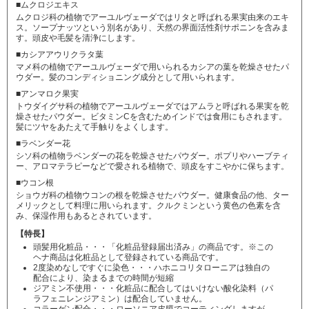
■ムクロジエキス
ムクロジ科の植物でアーユルヴェーダではリタと呼ばれる果実由来のエキ
ス。ソープナッツという別名があり、天然の界面活性剤サポニンを含みま
す。頭皮や毛髪を清浄にします。
■カシアアウリクラタ葉
マメ科の植物でアーユルヴェーダで用いられるカシアの葉を乾燥させたパ
ウダー。髪のコンディショニング成分として用いられます。
■アンマロク果実
トウダイグサ科の植物でアーユルヴェーダではアムラと呼ばれる果実を乾
燥させたパウダー。ビタミンCを含むためインドでは食用にもされます。
髪にツヤをあたえて手触りをよくします。
■ラベンダー花
シソ科の植物ラベンダーの花を乾燥させたパウダー。ポプリやハーブティ
ー、アロマテラピーなどで愛される植物で、頭皮をすこやかに保ちます。
■ウコン根
ショウガ科の植物ウコンの根を乾燥させたパウダー。健康食品の他、ター
メリックとして料理に用いられます。クルクミンという黄色の色素を含
み、保湿作用もあるとされています。
【特長】
頭髪用化粧品・・・「化粧品登録届出済み」の商品です。※この
ヘナ商品は化粧品として登録されている商品です。
2度染めなしですぐに染色・・・ハホニコリタローニアは独自の
配合により、染まるまでの時間が短縮
ジアミン不使用・・・化粧品に配合してはいけない酸化染料（パ
ラフェニレンジアミン）は配合していません。