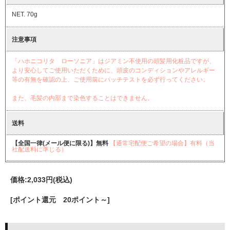
NET. 70g
注意事項
「ハホニコリタ ローソニア」はジアミン不使用の頭髪用化粧品ですが、
より安心してご使用いただくために、頭皮のコンディションやアレルギー
等の有無を確認の上、ご使用前にパッチテストを必ず行ってください。
また、毛髪の内部まで染色することはできません。
送料
【全国一律(メール便に限る)】無料
【通常宅配便ご希望の場合】有料（当
社配送料に準じる）
価格:
2,033円
(税込)
[ポイント還元 20ポイント～]