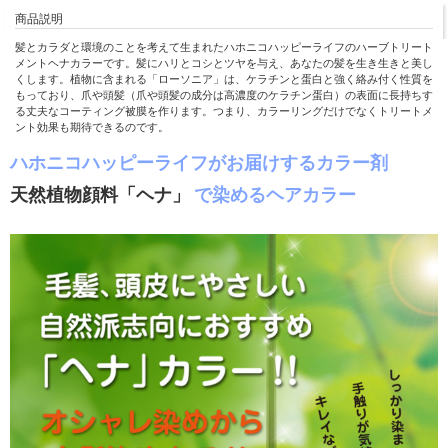
商品説明
髪とカラダと環境のことを考えて生まれたハホニコハッピーライフのハーブトリート
メントヘナカラーです。髪にハリとコシとツヤを与え、あなたの髪を生き生きと美し
くします。植物に含まれる「ローソニア」は、ケラチンと蛋白と強く絡み付く性質を
もっており、爪や頭髪（爪や頭髪の成分は高濃度のケラチン蛋白）の表面に長持ちす
る丈夫なコーティング被膜を作ります。つまり、カラーリングだけでなくトリートメ
ント効果も期待できるのです。
ハホニコハッピーライフがお届けするカラー剤
天然植物顔料「ヘナ」
で染めるヘアカラー