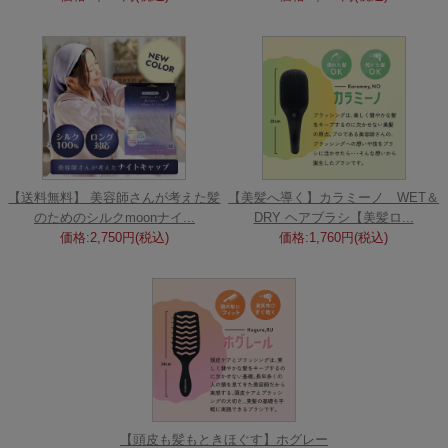
【送料無料】 美容師さんが考えた髪
【美髪へ導く】カラミーノ WET＆
のためのシルクmoonナイ...
DRY ヘアブラシ【美髪ロ...
価格:2,750円(税込)
価格:1,760円(税込)
【頭皮も髪もときほぐす】ホグレー