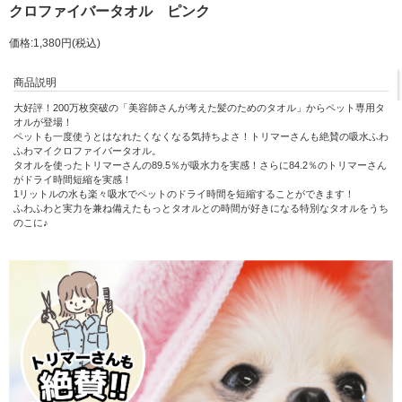
クロファイバータオル ピンク
価格:1,380円(税込)
商品説明
大好評！200万枚突破の「美容師さんが考えた髪のためのタオル」からペット専用タ
オルが登場！
ペットも一度使うとはなれたくなくなる気持ちよさ！トリマーさんも絶賛の吸水ふわ
ふわマイクロファイバータオル。
タオルを使ったトリマーさんの89.5％が吸水力を実感！さらに84.2％のトリマーさん
がドライ時間短縮を実感！
1リットルの水も楽々吸水でペットのドライ時間を短縮することができます！
ふわふわと実力を兼ね備えたもっとタオルとの時間が好きになる特別なタオルをうち
のこに♪