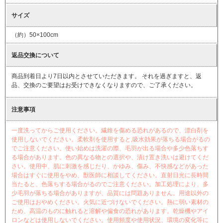
サイズ
（約）50×100cm
返品交換について
商品到着日より7日以内とさせていただきます。 それを過ぎますと、返
品、交換のご要望はお受けできなくなりますので、ご了承ください。
注意事項
一度洗ってからご使用ください。繊維を傷める恐れがあるので、漂白剤を
使用しないでください。柔軟剤を使用すると,吸水効果が落ちる場合がるの
でご注意ください。使い始めは洗濯の際、毛羽が出る場合や多少色落ちす
る場合があります。色の異なる物との選択や、漬け置き洗いは避けてくだ
さい。使用中、肌に刺激を感じたり、かゆみ、傷み、不快感などがあった
場合はすぐに使用をやめ、獣医師に相談してください。直射日光に長時間
当たると、色落ちする場合がるのでご注意ください。加工処理により、多
少毛羽が落ちる場合がありますが、品質には問題ありません。用途以外の
ご使用はおやめください。火気に近づけないでください。熱に弱い素材の
ため、高温のものに触れると溶解や偏食の恐れがあります。乾燥機やアイ
ロンなどは使用しないでください。使用頻度や使用状況、環境の変化等に