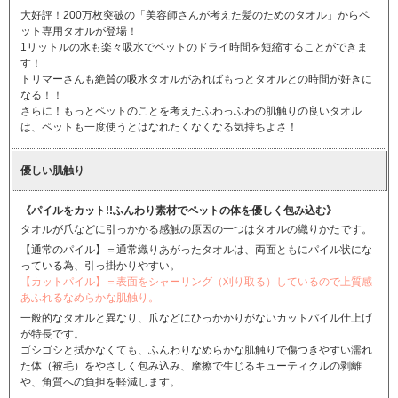
大好評！200万枚突破の「美容師さんが考えた髪のためのタオル」からペ
ット専用タオルが登場！
1リットルの水も楽々吸水でペットのドライ時間を短縮することができま
す！
トリマーさんも絶賛の吸水タオルがあればもっとタオルとの時間が好きに
なる！！
さらに！もっとペットのことを考えたふわっふわの肌触りの良いタオル
は、ペットも一度使うとはなれたくなくなる気持ちよさ！
優しい肌触り
《パイルをカット!!ふんわり素材でペットの体を優しく包み込む》
タオルが爪などに引っかかる感触の原因の一つはタオルの織りかたです。
【通常のパイル】＝通常織りあがったタオルは、両面ともにパイル状にな
っている為、引っ掛かりやすい。
【カットパイル】＝表面をシャーリング（刈り取る）しているので上質感
あふれるなめらかな肌触り。
一般的なタオルと異なり、爪などにひっかかりがないカットパイル仕上げ
が特長です。
ゴシゴシと拭かなくても、ふんわりなめらかな肌触りで傷つきやすい濡れ
た体（被毛）をやさしく包み込み、摩擦で生じるキューティクルの剥離
や、角質への負担を軽減します。